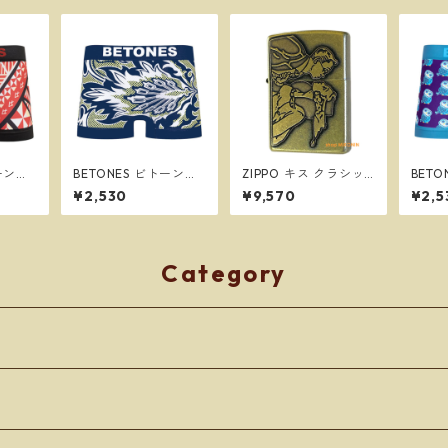
トーンズ
BETONES ビトーンズ
ZIPPO キス クラシッ
BET
ズ フ
BATIK2 NAVY メンズ
クメタル BS ブラス ユ
FUKU
¥2,530
¥9,570
¥2,5
クサーパ
フリーサイズ ボクサー
ーズド仕上げ ウィンデ
ンズ 
スで送料
パンツ ※ネコポスで送
ィ ジッポー
クサー
料無料※
スで
Category