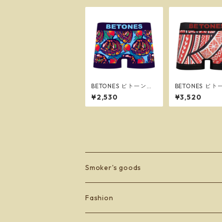
BETONES ビトーンズ
BETONES ビ
POPPY PURPLE メン
TAPA RED メン
¥2,530
¥3,520
ズ フリーサイズ ボク
リーサイズ ボ
サーパンツ ※ネコポス
ンツ ※ネコポ
で送料無料※
無料※
Smoker's goods
zippo
Fashion