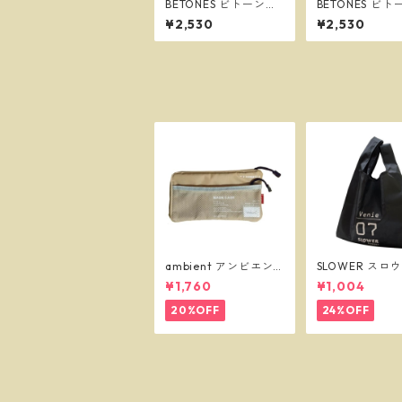
BETONES ビトーンズ
BETONES ビ
BATIK2 NAVY メンズ
BATIK2 GREE
¥2,530
¥2,530
フリーサイズ ボクサー
ズ フリーサイズ
パンツ ※ネコポスで送
サーパンツ ※
料無料※
で送料無料※
ambient アンビエン
SLOWER スロ
ト マスクケース ベー
ショッパーバッ
¥1,760
¥1,004
ジュ
ニー L ブラック 
55
20%OFF
24%OFF