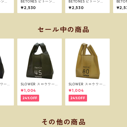
トーンズ
BETONES ビトーンズ
BETONES ビトーンズ
BET
N メン
BATIK2 BLACK メンズ
JURASSIC2 BLUE メン
ENJO
¥2,530
¥2,530
¥2,5
 ボク
フリーサイズ ボクサー
ズ フリーサイズ ボク
ズ フ
ネコポス
パンツ ※ネコポスで送
サーパンツ ※ネコポス
サーパ
料無料※
で送料無料※
で送
セール中の商品
ウワー
SLOWER スロウワー
SLOWER スロウワー
グ ビー
ショッパーバッグ ビー
ショッパーバッグ ビー
¥1,004
¥1,004
SLW2
ニー L オリーブ SLW2
ニー L サンド SLW256
57
24%OFF
24%OFF
その他の商品