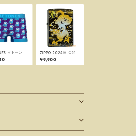
ONES ビトーンズ
ZIPPO 2024年 令和6
FUKU GREEN メ
年 干支「辰」黒チタン
30
¥9,900
フリーサイズ ボ
竜 和柄 ジッポー オイ
パンツ ※ネコポ
ルライター 2TIBK-DR
送料無料※