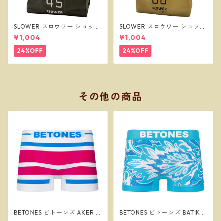
SLOWER スロウワー ショッパ
SLOWER スロウワー ショッパ
ーバッグ ビーニー L オリーブ
ーバッグ ビーニー L サンド SL
¥1,004
¥1,004
SLW257
W256
24%OFF
24%OFF
その他の商品
BETONES ビトーンズ AKER B
BETONES ビトーンズ BATIK2
LUE/PINK メンズ フリーサイ
GREEN メンズ フリーサイズ