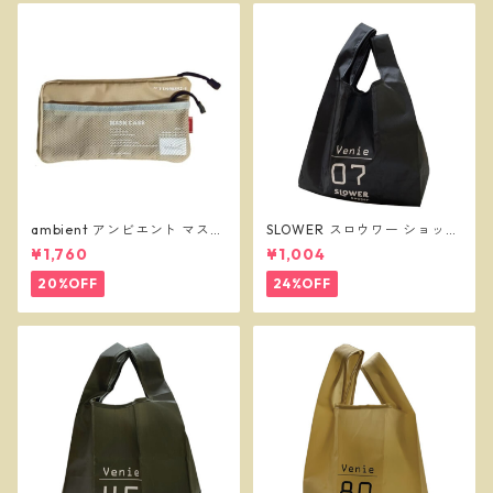
ambient アンビエント マスク
SLOWER スロウワー ショッパ
ケース ベージュ
ーバッグ ビーニー L ブラック
¥1,760
¥1,004
SLW255
20%OFF
24%OFF