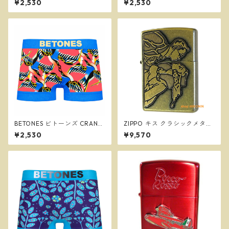
¥2,530
¥2,530
ズ ボクサーパンツ ※ネコポス
ボクサーパンツ ※ネコポスで
で送料無料※
送料無料※
BETONES ビトーンズ CRANE
ZIPPO キス クラシックメタル
BLOOM BLUE メンズ フリー
BS ブラス ユーズド仕上げ ウ
¥2,530
¥9,570
サイズ ボクサーパンツ ※ネコ
ィンディ ジッポー
ポスで送料無料※