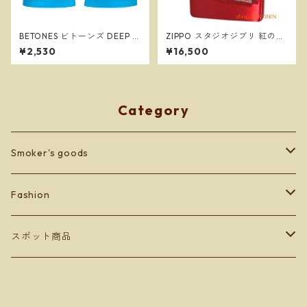
BETONES ビトーンズ DEEP S
ZIPPO スタジオジブリ 紅の豚
EA BLUE メンズ フリーサイズ
ポルコ 赤 2 サボイア NZ-24
¥2,530
¥16,500
ボクサーパンツ ※ネコポスで
ジッポー オイルライター
送料無料※
Category
Smoker's goods
zippo
Fashion
lighter
BETONES
スポット商品
Men's
others
Leather goods
ショッパーバッグ＆マスクケース