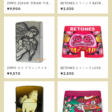
ZIPPO 2024年 令和6年 干支
BETONES ビトーンズ BATIK2
「辰」黒チタン 竜 和柄 ジッポ
GREEN メンズ フリーサイズ
¥9,900
¥2,530
ー オイルライター 2TIBK-DR
ボクサーパンツ ※ネコポスで
送料無料※
ZIPPO キス クラシックメタル
BETONES ビトーンズ LUCKY
SV クローム ユーズド仕上げ
DARUMA CHAM PINK メンズ
¥9,570
¥2,530
ウィンディ ジッポー
フリーサイズ ボクサーパンツ
※ネコポスで送料無料※