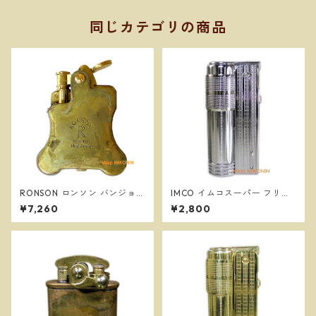
同じカテゴリの商品
RONSON ロンソン バンジョー
IMCO イムコスーパー フリン
ワイルドブラス オイルライタ
ト式 オイルライター 復刻版 ＃
¥7,260
¥2,800
ー R01-M010
61390