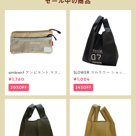
セール中の商品
ambient アンビエント マスク
SLOWER スロウワー ショッパ
ケース ベージュ
ーバッグ ビーニー L ブラック
¥1,760
¥1,004
SLW255
20%OFF
24%OFF