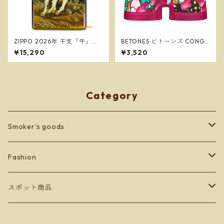
ZIPPO 2026年 干支「午」本
BETONES ビトーンズ CONGR
金蒔絵 馬 和柄 ジッポー 2LAC
ATULATIONS PURPLE メンズ
¥15,290
¥3,520
-HORSE
フリーサイズ ボクサーパンツ
※ネコポスで送料無料※
Category
Smoker's goods
zippo
Fashion
lighter
BETONES
スポット商品
Men's
others
Leather goods
ショッパーバッグ＆マスクケース