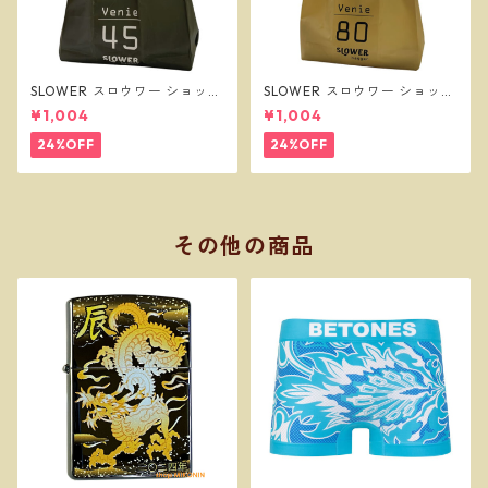
SLOWER スロウワー ショッパ
SLOWER スロウワー ショッパ
ーバッグ ビーニー L オリーブ
ーバッグ ビーニー L サンド SL
¥1,004
¥1,004
SLW257
W256
24%OFF
24%OFF
その他の商品