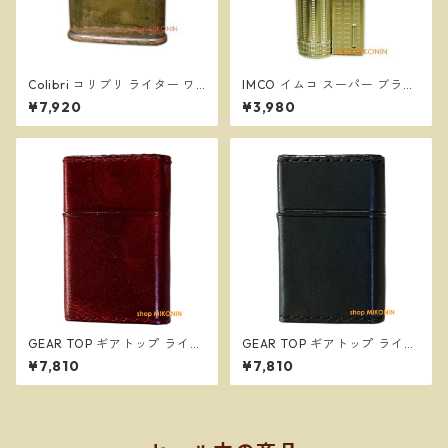
Colibri コリブリ ライター ワ
IMCO イムコ スーパー ブラス
イルドブラス オイルライター
フリント式 オイルライター 復
¥7,920
¥3,980
308M-003
刻版 ＃61388
GEAR TOP ギアトップ ライタ
GEAR TOP ギアトップ ライタ
ー レッド 革巻き 日本製 オイ
ー ブラック 革巻き 日本製 オ
¥7,810
¥7,810
ルライター GT5-06
イルライター GT5-05