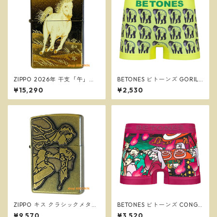
ZIPPO 2026年 干支「午」本
BETONES ビトーンズ GORILL
金蒔絵 馬 和柄 ジッポー 2LAC
IM2 YELLOW メンズ フリーサ
¥15,290
¥2,530
-HORSE
イズ ボクサーパンツ ※ネコポ
スで送料無料※
ZIPPO キス クラシックメタル
BETONES ビトーンズ CONGR
BS ブラス ユーズド仕上げ ウ
ATULATIONS PURPLE メンズ
¥9,570
¥3,520