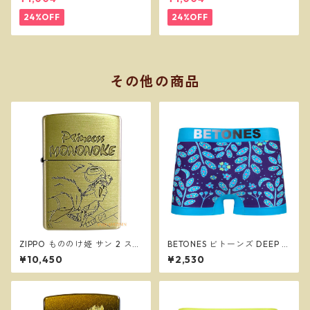
SLW257
W256
24%OFF
24%OFF
その他の商品
ZIPPO もののけ姫 サン 2 スタ
BETONES ビトーンズ DEEP S
ジオジブリ ジッポー オイルラ
EA BLUE メンズ フリーサイズ
¥10,450
¥2,530
イター NZ-37
ボクサーパンツ ※ネコポスで
送料無料※