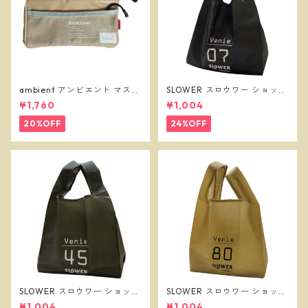
ambient アンビエント マスク
SLOWER スロウワー ショッパ
ケース ベージュ
ーバッグ ビーニー L ブラック
¥1,760
¥1,004
SLW255
20%OFF
24%OFF
SLOWER スロウワー ショッパ
SLOWER スロウワー ショッパ
ーバッグ ビーニー L オリーブ
ーバッグ ビーニー L サンド SL
¥1,004
¥1,004