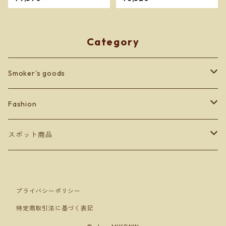
ィンディ ジッポー
フリーサイズ ボクサーパンツ
※ネコポスで送料無料※
Category
Smoker's goods
zippo
Fashion
lighter
BETONES
スポット商品
Men's
others
Leather goods
ショッパーバッグ＆マスクケース
プライバシーポリシー
Ladey's
Orobianco
特定商取引法に基づく表記
Kid's
アンダーウェア