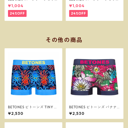
ーバッグ ビーニー L オリーブ
ーバッグ ビーニー L サンド SL
¥1,004
¥1,004
SLW257
W256
24%OFF
24%OFF
その他の商品
BETONES ビトーンズ TINY TR
BETONES ビトーンズ バナナ
ICKSTERS BLUE メンズ フリー
ワニ園３NAVY メンズ フリー
¥2,530
¥2,530
サイズ ボクサーパンツ ※ネコ
サイズ ボクサーパンツ ※ネコ
ポスで送料無料※
ポスで送料無料※