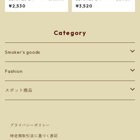
YELLOW メンズ フリーサイズ
ATULATIONS PURPLE メンズ
¥2,530
¥3,520
ボクサーパンツ ※ネコポスで
フリーサイズ ボクサーパンツ
送料無料※
※ネコポスで送料無料※
Category
Smoker's goods
zippo
Fashion
lighter
BETONES
スポット商品
Men's
others
Leather goods
ショッパーバッグ＆マスクケース
プライバシーポリシー
Ladey's
Orobianco
特定商取引法に基づく表記