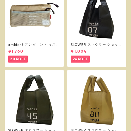
ambient アンビエント マスク
SLOWER スロウワー ショッパ
ケース ベージュ
ーバッグ ビーニー L ブラック
¥1,760
¥1,004
SLW255
20%OFF
24%OFF
SLOWER スロウワー ショッパ
SLOWER スロウワー ショッパ