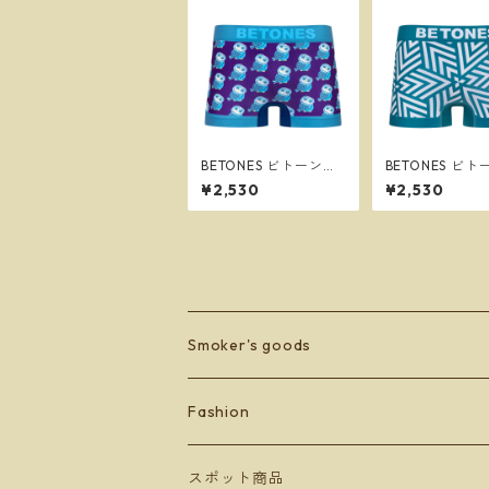
BETONES ビトーンズ
BETONES ビ
FUKUFUKU GREEN メ
ROCK＆POLL２
¥2,530
¥2,530
ンズ フリーサイズ ボ
EN メンズ フリーサイ
クサーパンツ ※ネコポ
ズ ボクサーパン
スで送料無料※
ネコポスで送料
Smoker's goods
zippo
Fashion
lighter
BETONES
スポット商品