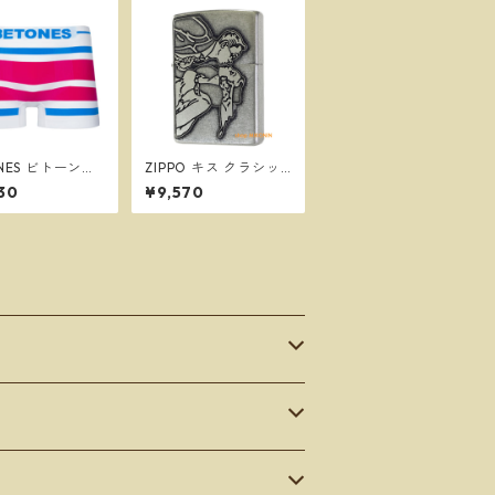
ONES ビトーンズ
ZIPPO キス クラシッ
 BLUE/PINK メ
クメタル SV クローム
30
¥9,570
フリーサイズ ボ
ユーズド仕上げ ウィン
パンツ ※ネコポ
ディ ジッポー
送料無料※