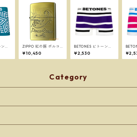
トーンズ
ZIPPO 紅の豚 ポルコ
BETONES ビトーンズ
BET
 GRE
とジーナ スタジオジブ
AKER BLACK/PURPLE
AKER
¥10,450
¥2,530
¥2,5
リ ジッポー オイルラ
メンズ フリーサイズ
ンズ 
ツ ※
イター NZ-41
ボクサーパンツ ※ネコ
クサー
無料※
ポスで送料無料※
スで
Category