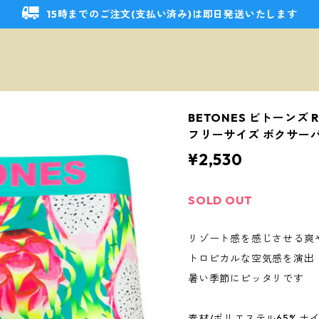
15時までのご注文(支払い済み)は即日発送いたします
BETONES ビトーンズ R
フリーサイズ ボクサー
¥2,530
SOLD OUT
リゾート感を感じさせる爽
トロピカルな空気感を演出
暑い季節にピッタリです
素材/ポリエステル65% ナイ