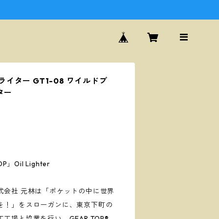
 ライター GT1-08 ワイルドブ
ター
P」Oil Lighter
式会社 元林は「ポケットの中に世界
を！」をスローガンに、東京下町の
場と協業を行い、GEAR TOP®