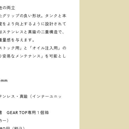
性の両立
たグリップの良い形状。タンクと本
度をより向上するように設計されて
はステンレスと真鍮の二重構造で、
重量感を与えます。
ストック用」と「オイル注入用」の
り安易なメンテナンス」を可能とし
4mm
テンレス・真鍮（インナーユニッ
GEAR TOP専用１個箱
カー）
280円（税込）