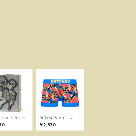
PO キス クラシッ
BETONES ビトーンズ
ル SV クローム
CRANE BLOOM BLUE
70
¥2,530
ド仕上げ ウィン
メンズ フリーサイズ
ジッポー
ボクサーパンツ ※ネコ