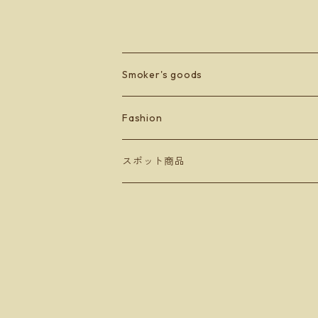
料無料※
Smoker's goods
zippo
Fashion
lighter
BETONES
スポット商品
Men's
others
Leather goods
ショッパーバッグ＆マスクケース
Ladey's
Orobianco
Kid's
アンダーウェア