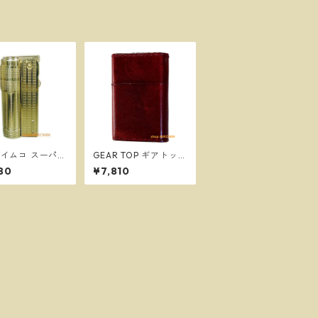
O イムコ スーパー
GEAR TOP ギアトップ
 フリント式 オ
ライター レッド 革巻
80
¥7,810
イター 復刻版
き 日本製 オイルライ
88
ター GT5-06