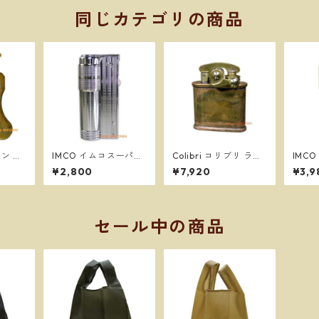
同じカテゴリの商品
ソン バ
IMCO イムコスーパー
Colibri コリブリ ライ
IMC
ルドブラ
フリント式 オイルライ
ター ワイルドブラス
ブラス
¥2,800
¥7,920
¥3,9
ー R0
ター 復刻版 ＃61390
オイルライター 308M
イルラ
-003
＃613
セール中の商品