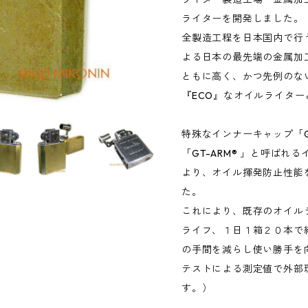
ライターを開発しました。
全製造工程を日本国内で行うG
よる日本の最先端の金属加
ともに高く、かつ先例のな
『ECO』なオイルライタ
特殊なインナーキャップ「GT
「GT-ARM® 」と呼ば
より、オイル揮発防止性能
た。
これにより、既存のオイル
ライフ、１日１箱２０本で
の手間を減らし使い勝手を
テストによる測定値で外部
す。）