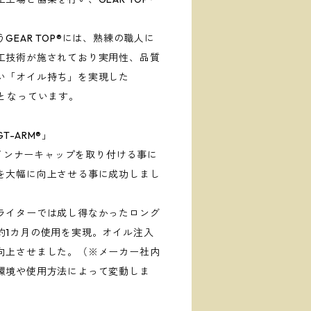
EAR TOP®には、熟練の職人に
工技術が施されており実用性、品質
い「オイル持ち」を実現した
ーとなっています。
-ARM®」
れるインナーキャップを取り付ける事に
を大幅に向上させる事に成功しまし
ライターでは成し得なかったロング
約1カ月の使用を実現。オイル注入
向上させました。（※メーカー社内
環境や使用方法によって変動しま