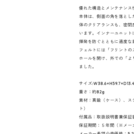
優れた構造とメンテナンス
本体は、側面の角を落とし
体のクリアランスも、密閉
います。インナーユニット
揮発を防ぐとともに適度な
フェルトには「フリントの
ホールを開け、外での「よ
ました。
サイズ:W38.6×H59.7×D13.
重さ：約82g
素材：真鍮（ケース）、ス
ト）
付属品：取扱説明書兼保証書 
保証期間：５年間（※メー
メーカー希望小売価格：5,