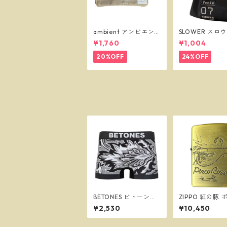
ambient アンビエン
SLOWER スロ
ト マスクケース ベー
ショッパーバッ
¥1,760
¥1,004
ジュ
ニー L ブラック 
55
20%OFF
24%OFF
BETONES ビトーンズ
ZIPPO 紅の豚 
BATIK2 BLACK メンズ
とジーナ スタ
¥2,530
¥10,450
フリーサイズ ボクサー
リ ジッポー オ
パンツ ※ネコポスで送
イター NZ-41