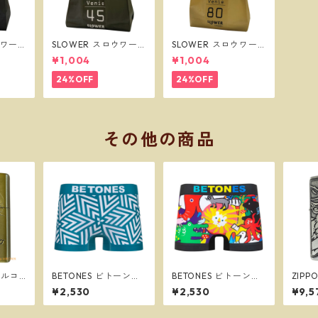
ウワー
SLOWER スロウワー
SLOWER スロウワー
グ ビー
ショッパーバッグ ビー
ショッパーバッグ ビー
¥1,004
¥1,004
SLW2
ニー L オリーブ SLW2
ニー L サンド SLW256
57
24%OFF
24%OFF
その他の商品
ポルコ
BETONES ビトーンズ
BETONES ビトーンズ
ZIP
ジオジブ
ROCK＆POLL２ GRE
ENJOY2 BLACK メン
クメタ
¥2,530
¥2,530
¥9,5
イルラ
EN メンズ フリーサイ
ズ フリーサイズ ボク
ユーズ
ズ ボクサーパンツ ※
サーパンツ ※ネコポス
ディ 