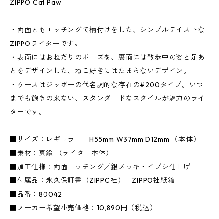
ZIPPO Cat Paw
・両面ともエッチングで柄付けをした、シンプルテイストな
ZIPPOライターです。
・表面にはおねだりのポーズを、裏面には散歩中の姿と足あ
とをデザインした、ねこ好きにはたまらないデザイン。
・ケースはジッポーの代名詞的な存在の#200タイプ。いつ
までも飽きの来ない、スタンダードなスタイルが魅力のライ
ターです。
■サイズ：レギュラー H55mm W37mm D12mm （本体）
■素材：真鍮 （ライター本体）
■加工仕様：両面エッチング／銀メッキ・イブシ仕上げ
■付属品：永久保証書（ZIPPO社） ZIPPO社紙箱
■品番：80042
■メーカー希望小売価格：10,890円（税込）