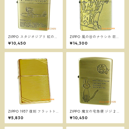
ZIPPO スタジオジブリ 紅の豚
ZIPPO 風の谷のナウシカ 巨神
サボイア SAVOIA S-21 2 ジッ
兵 NZ-33 スタジオジブリ ジ
¥10,450
¥14,300
ポー オイルライター NZ-50
ッポー オイルライター
ZIPPO 1937 復刻 フラットト
ZIPPO 魔女の宅急便 ジジ 2 ス
ップ ハイポリッシュブラス 27
タジオジブリ ジッポー オイル
¥5,830
¥10,450
0 真鍮 ダイアゴナルライン 定
ライター NZ-48
番 ジッポー オイルライター