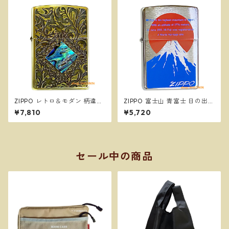
ZIPPO レトロ＆モダン 柄違い
ZIPPO 富士山 青富士 日の出
両面加工 シェル 貝貼り ジッポ
縁起物 和柄 ジッポー オイルラ
¥7,810
¥5,720
ー オイルライター
イター
セール中の商品