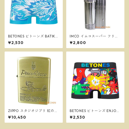
BETONES ビトーンズ BATIK2
IMCO イムコスーパー フリン
GREEN メンズ フリーサイズ
ト式 オイルライター 復刻版 ＃
¥2,530
¥2,800
ボクサーパンツ ※ネコポスで
61390
送料無料※
ZIPPO スタジオジブリ 紅の豚
BETONES ビトーンズ ENJOY2
サボイア SAVOIA S-21 2 ジッ
BLACK メンズ フリーサイズ
¥10,450
¥2,530
ポー オイルライター NZ-50
ボクサーパンツ ※ネコポスで
送料無料※