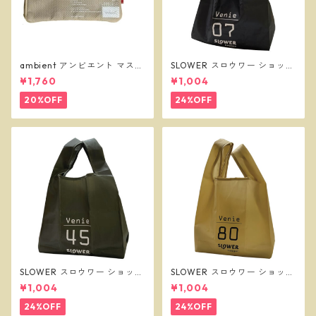
ambient アンビエント マスク
SLOWER スロウワー ショッパ
ケース ベージュ
ーバッグ ビーニー L ブラック
¥1,760
¥1,004
SLW255
20%OFF
24%OFF
SLOWER スロウワー ショッパ
SLOWER スロウワー ショッパ
ーバッグ ビーニー L オリーブ
ーバッグ ビーニー L サンド SL
¥1,004
¥1,004
SLW257
W256
24%OFF
24%OFF