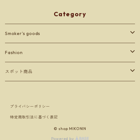
Category
Smoker's goods
zippo
Fashion
lighter
BETONES
スポット商品
Men's
others
Leather goods
ショッパーバッグ＆マスクケース
プライバシーポリシー
Ladey's
Orobianco
特定商取引法に基づく表記
Kid's
アンダーウェア
© shop MIKONIN
Powered by