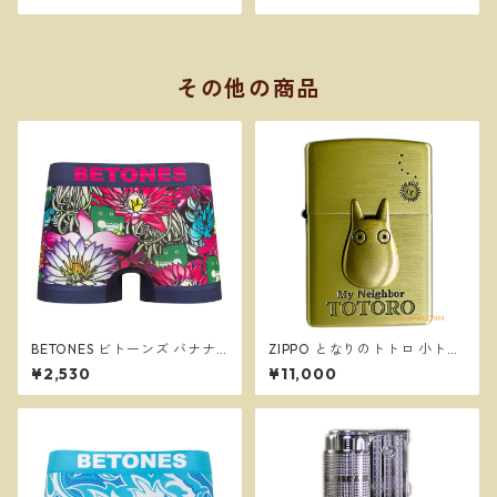
その他の商品
BETONES ビトーンズ バナナ
ZIPPO となりのトトロ 小トト
ワニ園３NAVY メンズ フリー
ロ 3 スタジオジブリ ジッポー
¥2,530
¥11,000
サイズ ボクサーパンツ ※ネコ
オイルライター NZ-23
ポスで送料無料※