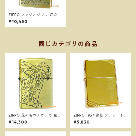
ZIPPO スタジオジブリ 紅の豚
サボイア SAVOIA S-21 2 ジッ
¥10,450
ポー オイルライター NZ-50
同じカテゴリの商品
ZIPPO 風の谷のナウシカ 巨神
ZIPPO 1937 復刻 フラットト
兵 NZ-33 スタジオジブリ ジ
ップ ハイポリッシュブラス 27
¥14,300
¥5,830
ッポー オイルライター
0 真鍮 ダイアゴナルライン 定
番 ジッポー オイルライター