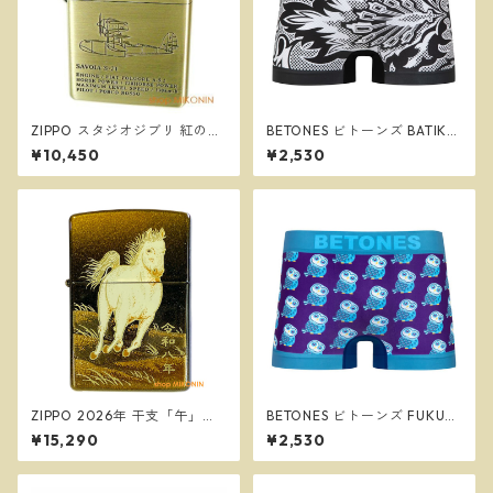
ZIPPO スタジオジブリ 紅の豚
BETONES ビトーンズ BATIK2
サボイア SAVOIA S-21 2 ジッ
BLACK メンズ フリーサイズ
¥10,450
¥2,530
ポー オイルライター NZ-50
ボクサーパンツ ※ネコポスで
送料無料※
ZIPPO 2026年 干支「午」本
BETONES ビトーンズ FUKUF
金蒔絵 馬 和柄 ジッポー 2LAC
UKU GREEN メンズ フリーサ
¥15,290
¥2,530
-HORSE
イズ ボクサーパンツ ※ネコポ
スで送料無料※