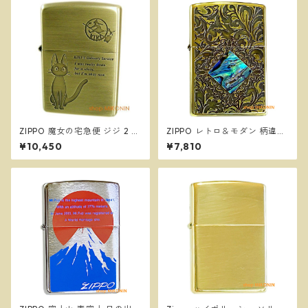
ZIPPO 魔女の宅急便 ジジ 2 ス
ZIPPO レトロ＆モダン 柄違い
タジオジブリ ジッポー オイル
両面加工 シェル 貝貼り ジッポ
¥10,450
¥7,810
ライター NZ-48
ー オイルライター