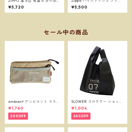
ZIPPO 富士山 青富士 日の出
Zippo ハイポリッシュ ソリッ
縁起物 和柄 ジッポー オイルラ
ド ブラス 254B High Polish S
¥5,720
¥5,500
イター
olid Brass 定番 ジッポー オイ
ルライター
セール中の商品
ambient アンビエント マスク
SLOWER スロウワー ショッパ
ケース ベージュ
ーバッグ ビーニー L ブラック
¥1,760
¥1,004
SLW255
20%OFF
24%OFF