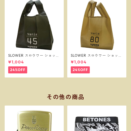
SLOWER スロウワー ショッパ
SLOWER スロウワー ショッパ
ーバッグ ビーニー L オリーブ
ーバッグ ビーニー L サンド SL
¥1,004
¥1,004
SLW257
W256
24%OFF
24%OFF
その他の商品