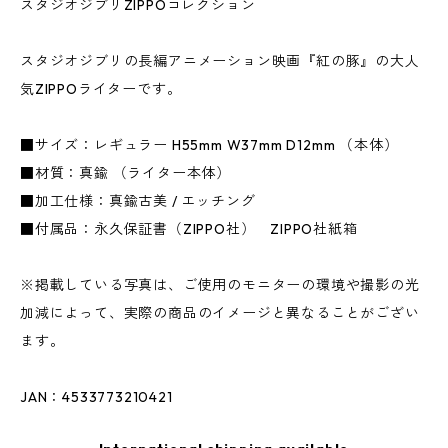
スタジオジブリZIPPOコレクション
スタジオジブリの長編アニメーション映画『紅の豚』の大人
気ZIPPOライターです。
■サイズ：レギュラー H55mm W37mm D12mm （本体）
■材質：真鍮 （ライター本体）
■加工仕様：真鍮古美 / エッチング
■付属品：永久保証書（ZIPPO社） ZIPPO社紙箱
※掲載している写真は、ご使用のモニターの環境や撮影の光
加減によって、実際の商品のイメージと異なることがござい
ます。
JAN：4533773210421