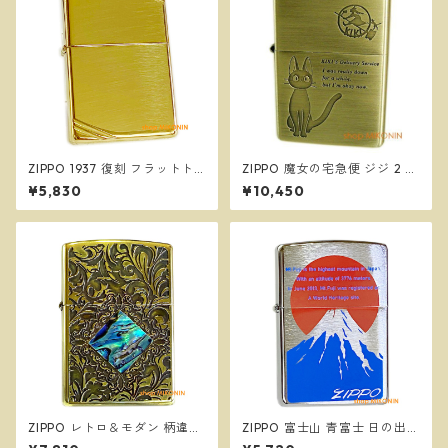
ZIPPO 1937 復刻 フラットト
ZIPPO 魔女の宅急便 ジジ 2 ス
ップ ハイポリッシュブラス 27
タジオジブリ ジッポー オイル
¥5,830
¥10,450
0 真鍮 ダイアゴナルライン 定
ライター NZ-48
番 ジッポー オイルライター
ZIPPO レトロ＆モダン 柄違い
ZIPPO 富士山 青富士 日の出
両面加工 シェル 貝貼り ジッポ
縁起物 和柄 ジッポー オイルラ