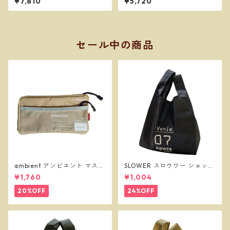
¥7,810
¥5,720
ー オイルライター
イター
セール中の商品
ambient アンビエント マスク
SLOWER スロウワー ショッパ
ケース ベージュ
ーバッグ ビーニー L ブラック
¥1,760
¥1,004
SLW255
20%OFF
24%OFF