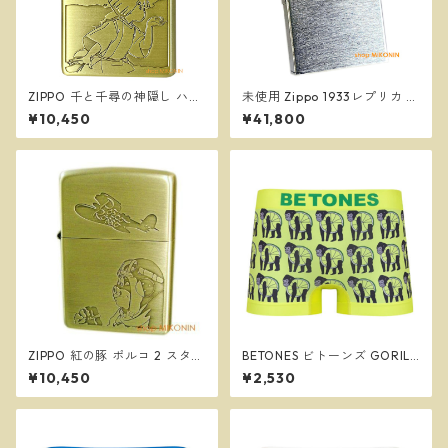
ZIPPO 千と千尋の神隠し ハク
未使用 Zippo 1933レプリカ フ
スタジオジブリ ジッポー オイ
ァーストリリース ブラッシュ
¥10,450
¥41,800
ルライター NZ-54
クローム 無地 純正 ジッポー
オイルライター
ZIPPO 紅の豚 ポルコ 2 スタジ
BETONES ビトーンズ GORILL
オジブリ ジッポー オイルライ
IM2 YELLOW メンズ フリーサ
¥10,450
¥2,530
ター NZ-05
イズ ボクサーパンツ ※ネコポ
スで送料無料※