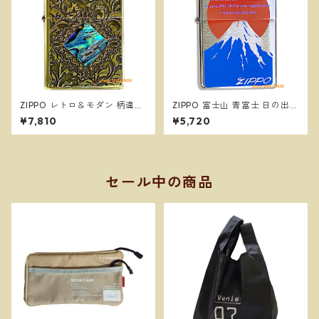
ZIPPO レトロ＆モダン 柄違い
ZIPPO 富士山 青富士 日の出
両面加工 シェル 貝貼り ジッポ
縁起物 和柄 ジッポー オイルラ
¥7,810
¥5,720
ー オイルライター
イター
セール中の商品