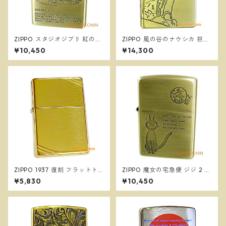
ZIPPO スタジオジブリ 紅の豚
ZIPPO 風の谷のナウシカ 巨神
サボイア SAVOIA S-21 2 ジッ
兵 NZ-33 スタジオジブリ ジ
¥10,450
¥14,300
ポー オイルライター NZ-50
ッポー オイルライター
ZIPPO 1937 復刻 フラットト
ZIPPO 魔女の宅急便 ジジ 2 ス
ップ ハイポリッシュブラス 27
タジオジブリ ジッポー オイル
¥5,830
¥10,450
0 真鍮 ダイアゴナルライン 定
ライター NZ-48
番 ジッポー オイルライター