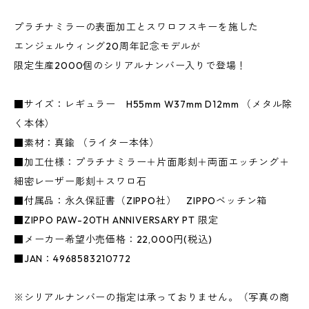
プラチナミラーの表面加工とスワロフスキーを施した
エンジェルウィング20周年記念モデルが
限定生産2000個のシリアルナンバー入りで登場！
■サイズ：レギュラー H55mm W37mm D12mm （メタル除
く本体）
■素材：真鍮 （ライター本体）
■加工仕様：プラチナミラー＋片面彫刻＋両面エッチング＋
細密レーザー彫刻＋スワロ石
■付属品：永久保証書（ZIPPO社） ZIPPOベッチン箱
■ZIPPO PAW-20TH ANNIVERSARY PT 限定
■メーカー希望小売価格：22,000円(税込)
■JAN：4968583210772
※シリアルナンバーの指定は承っておりません。（写真の商