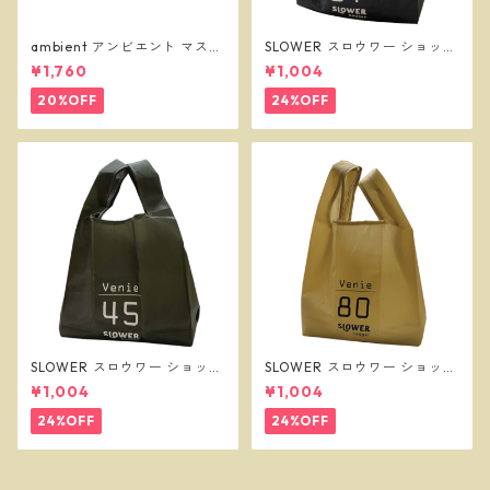
ambient アンビエント マスク
SLOWER スロウワー ショッパ
ケース ベージュ
ーバッグ ビーニー L ブラック
¥1,760
¥1,004
SLW255
20%OFF
24%OFF
SLOWER スロウワー ショッパ
SLOWER スロウワー ショッパ
ーバッグ ビーニー L オリーブ
ーバッグ ビーニー L サンド SL
¥1,004
¥1,004
SLW257
W256
24%OFF
24%OFF