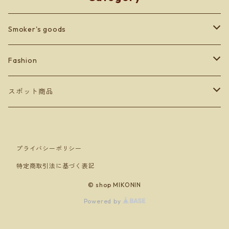
Smoker's goods
zippo
Fashion
lighter
BETONES
スポット商品
Men's
others
Leather goods
ショッパーバッグ＆マスクケース
プライバシーポリシー
Ladey's
Orobianco
特定商取引法に基づく表記
Kid's
アンダーウェア
© shop MIKONIN
Powered by
ソックス