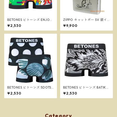
BETONES ビトーンズ ENJOY2
ZIPPO キャットポー SV 銀イ
BLACK メンズ フリーサイズ
ブシ 猫 肉球 両面デザイン ジ
¥2,530
¥9,900
ボクサーパンツ ※ネコポスで
ッポー オイルライター 8004
送料無料※
2
BETONES ビトーンズ 5DOTS3
BETONES ビトーンズ BATIK2
BLUE メンズ フリーサイズ ボ
BLACK メンズ フリーサイズ
¥2,530
¥2,530
クサーパンツ ※ネコポスで送
ボクサーパンツ ※ネコポスで
料無料※
送料無料※
Category