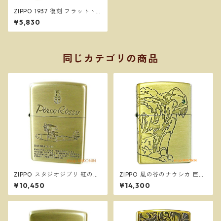
ZIPPO 1937 復刻 フラットト
ップ ハイポリッシュブラス 27
¥5,830
0 真鍮 ダイアゴナルライン 定
番 ジッポー オイルライター
同じカテゴリの商品
ZIPPO スタジオジブリ 紅の豚
ZIPPO 風の谷のナウシカ 巨神
サボイア SAVOIA S-21 2 ジッ
兵 NZ-33 スタジオジブリ ジ
¥10,450
¥14,300
ポー オイルライター NZ-50
ッポー オイルライター