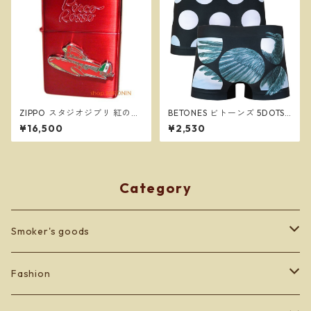
ZIPPO スタジオジブリ 紅の豚
BETONES ビトーンズ 5DOTS3
ポルコ 赤 2 サボイア NZ-24
BLUE メンズ フリーサイズ ボ
¥16,500
¥2,530
ジッポー オイルライター
クサーパンツ ※ネコポスで送
料無料※
Category
Smoker's goods
zippo
Fashion