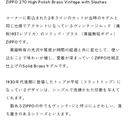
ZIPPO 270 High Polish Brass Vintage with Slashes
コーナーに彫込まれた2本ラインのカットが当時のモデルと
同じ仕様でアクセントになっているヴィンテージルック（通
称1937レプリカ）のソリッド・ブラス （真鍮無垢ボディ）
ZIPPOです。
真鍮特有の光沢や質感が時間の経過と共に変化して、使い
込むことで味わいが増し、愛着が深まっていくZIPPO社純正
仕上げのSolid Brassモデルです。
1930年代後期に登場したトップが平坦（フラットトップ）に
なっているデザインは、シンプルで洗練された印象を与えて
くれます。
数あるZIPPOの中でもヴィンテ−ジと呼ぶにふさわしい、落
ち着きのあるシリーズといえます。