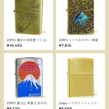
ZIPPO 魔女の宅急便 ジジ 2 ス
ZIPPO レトロ＆モダン 柄違い
タジオジブリ ジッポー オイル
両面加工 シェル 貝貼り ジッポ
¥10,450
¥7,810
ライター NZ-48
ー オイルライター
ZIPPO 富士山 青富士 日の出
Zippo ハイポリッシュ ソリッ
縁起物 和柄 ジッポー オイルラ
ド ブラス 254B High Polish S
¥5,720
¥5,500