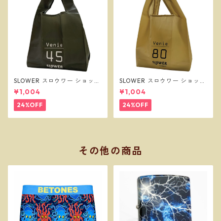
SLOWER スロウワー ショッパ
SLOWER スロウワー ショッパ
ーバッグ ビーニー L オリーブ
ーバッグ ビーニー L サンド SL
¥1,004
¥1,004
SLW257
W256
24%OFF
24%OFF
その他の商品