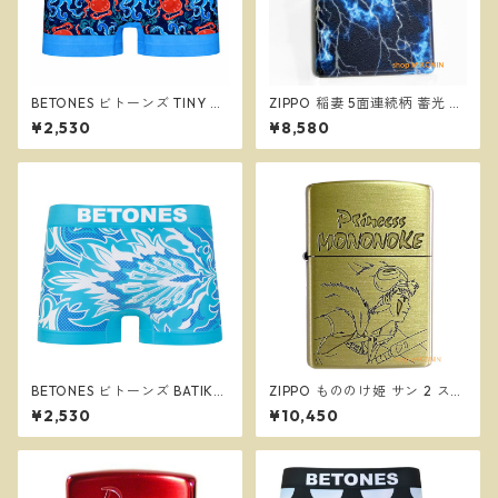
BETONES ビトーンズ TINY TR
ZIPPO 稲妻 5面連続柄 蓄光 Li
ICKSTERS BLUE メンズ フリー
ghtning Design #48610 ジ
¥2,530
¥8,580
サイズ ボクサーパンツ ※ネコ
ッポー オイルライター
ポスで送料無料※
BETONES ビトーンズ BATIK2
ZIPPO もののけ姫 サン 2 スタ
GREEN メンズ フリーサイズ
ジオジブリ ジッポー オイルラ
¥2,530
¥10,450
ボクサーパンツ ※ネコポスで
イター NZ-37
送料無料※