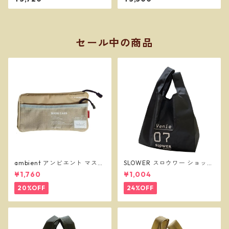
イター
olid Brass 定番 ジッポー オイ
ルライター
セール中の商品
ambient アンビエント マスク
SLOWER スロウワー ショッパ
ケース ベージュ
ーバッグ ビーニー L ブラック
¥1,760
¥1,004
SLW255
20%OFF
24%OFF