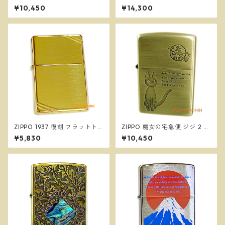
サボイア SAVOIA S-21 2 ジッ
兵 NZ-33 スタジオジブリ ジ
¥10,450
¥14,300
ポー オイルライター NZ-50
ッポー オイルライター
ZIPPO 1937 復刻 フラットト
ZIPPO 魔女の宅急便 ジジ 2 ス
ップ ハイポリッシュブラス 27
タジオジブリ ジッポー オイル
¥5,830
¥10,450
0 真鍮 ダイアゴナルライン 定
ライター NZ-48
番 ジッポー オイルライター