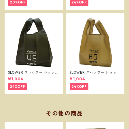
20%OFF
24%OFF
SLOWER スロウワー ショッパ
SLOWER スロウワー ショッパ
ーバッグ ビーニー L オリーブ
ーバッグ ビーニー L サンド SL
¥1,004
¥1,004
SLW257
W256
24%OFF
24%OFF
その他の商品