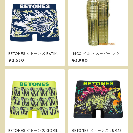
BETONES ビトーンズ BATIK2
IMCO イムコ スーパー ブラス
NAVY メンズ フリーサイズ ボ
フリント式 オイルライター 復
¥2,530
¥3,980
クサーパンツ ※ネコポスで送
刻版 ＃61388
料無料※
BETONES ビトーンズ GORILL
BETONES ビトーンズ JURASS