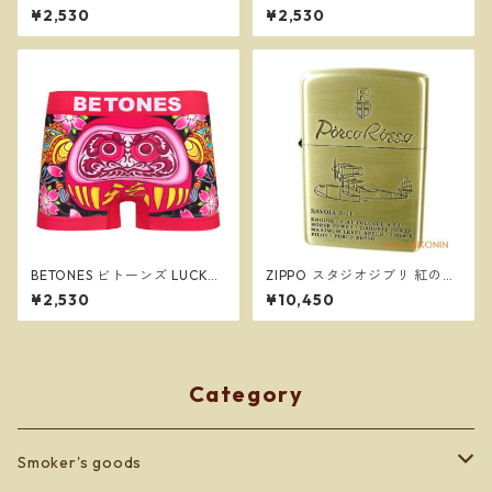
IM2 YELLOW メンズ フリーサ
IC2 GREEN メンズ フリーサイ
¥2,530
¥2,530
イズ ボクサーパンツ ※ネコポ
ズ ボクサーパンツ ※ネコポス
スで送料無料※
で送料無料※
BETONES ビトーンズ LUCKY
ZIPPO スタジオジブリ 紅の豚
DARUMA CHAM PINK メンズ
サボイア SAVOIA S-21 2 ジッ
¥2,530
¥10,450
フリーサイズ ボクサーパンツ
ポー オイルライター NZ-50
※ネコポスで送料無料※
Category
Smoker's goods