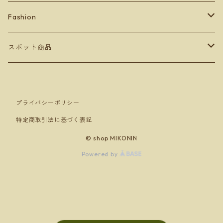
zippo
Fashion
lighter
BETONES
スポット商品
Men's
others
Leather goods
ショッパーバッグ＆マスクケース
プライバシーポリシー
Ladey's
Orobianco
特定商取引法に基づく表記
Kid's
アンダーウェア
© shop MIKONIN
Powered by
ソックス