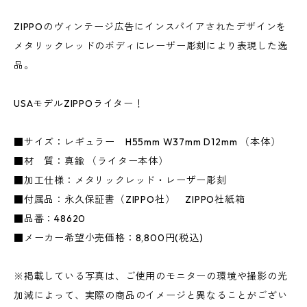
ZIPPOのヴィンテージ広告にインスパイアされたデザインを
メタリックレッドのボディにレーザー彫刻により表現した逸
品。
USAモデルZIPPOライター！
■サイズ：レギュラー H55mm W37mm D12mm （本体）
■材 質：真鍮 （ライター本体）
■加工仕様：メタリックレッド・レーザー彫刻
■付属品：永久保証書（ZIPPO社） ZIPPO社紙箱
■品番：48620
■メーカー希望小売価格：8,800円(税込)
※掲載している写真は、ご使用のモニターの環境や撮影の光
加減によって、実際の商品のイメージと異なることがござい