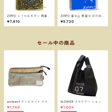
ZIPPO レトロ＆モダン 柄違い
ZIPPO 富士山 青富士 日の出
両面加工 シェル 貝貼り ジッポ
縁起物 和柄 ジッポー オイルラ
¥7,810
¥5,720
ー オイルライター
イター
セール中の商品
ambient アンビエント マスク
SLOWER スロウワー ショッパ
ケース ベージュ
ーバッグ ビーニー L ブラック
¥1,760
¥1,004
SLW255