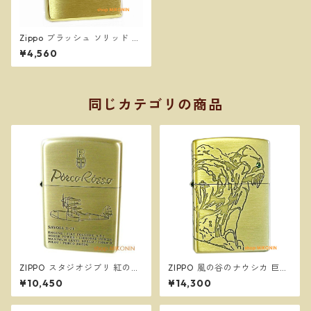
Zippo ブラッシュ ソリッド ブ
ラス 刻印入り 204 Brushed S
¥4,560
olid Brass 定番 ジッポー オイ
ルライター
同じカテゴリの商品
ZIPPO スタジオジブリ 紅の豚
ZIPPO 風の谷のナウシカ 巨神
サボイア SAVOIA S-21 2 ジッ
兵 NZ-33 スタジオジブリ ジ
¥10,450
¥14,300
ポー オイルライター NZ-50
ッポー オイルライター