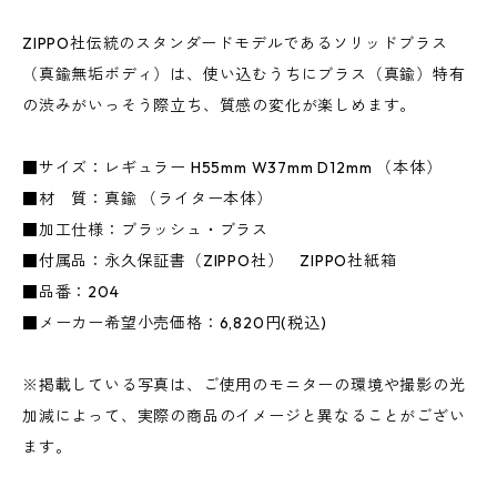
ZIPPO社伝統のスタンダードモデルであるソリッドブラス
（真鍮無垢ボディ）は、使い込むうちにブラス（真鍮）特有
の渋みがいっそう際立ち、質感の変化が楽しめます。
■サイズ：レギュラー H55mm W37mm D12mm （本体）
■材 質：真鍮 （ライター本体）
■加工仕様：ブラッシュ・ブラス
■付属品：永久保証書（ZIPPO社） ZIPPO社紙箱
■品番：204
■メーカー希望小売価格：6,820円(税込)
※掲載している写真は、ご使用のモニターの環境や撮影の光
加減によって、実際の商品のイメージと異なることがござい
ます。