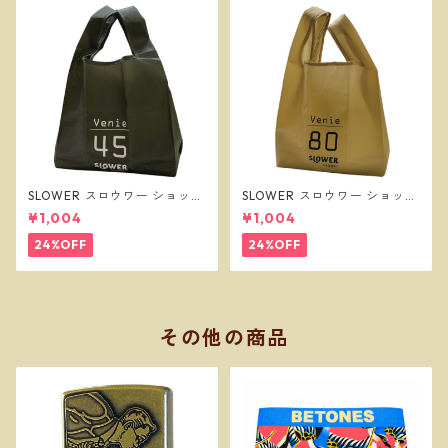
SLOWER スロウワー ショッパ
SLOWER スロウワー ショッパ
ーバッグ ビーニー L オリーブ
ーバッグ ビーニー L サンド SL
¥1,004
¥1,004
SLW257
W256
24%OFF
24%OFF
その他の商品