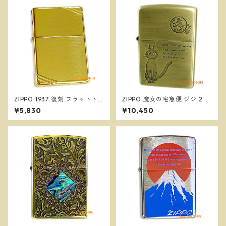
ZIPPO 1937 復刻 フラットト
ZIPPO 魔女の宅急便 ジジ 2 ス
ップ ハイポリッシュブラス 27
タジオジブリ ジッポー オイル
¥5,830
¥10,450
0 真鍮 ダイアゴナルライン 定
ライター NZ-48
番 ジッポー オイルライター