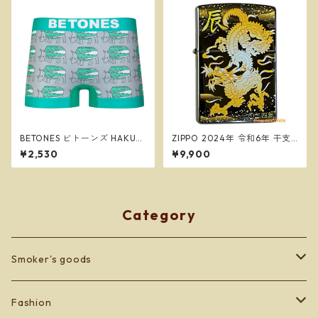
BETONES ビトーンズ HAKUS
ZIPPO 2024年 令和6年 干支
AI GREEN メンズ フリーサイ
「辰」黒チタン 竜 和柄 ジッポ
¥2,530
¥9,900
ズ ボクサーパンツ ※ネコポス
ー オイルライター 2TIBK-DR
で送料無料※
Category
Smoker's goods
zippo
Fashion