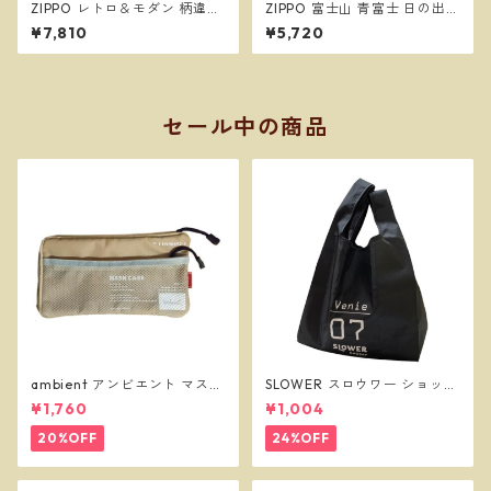
ZIPPO レトロ＆モダン 柄違い
ZIPPO 富士山 青富士 日の出
両面加工 シェル 貝貼り ジッポ
縁起物 和柄 ジッポー オイルラ
¥7,810
¥5,720
ー オイルライター
イター
セール中の商品
ambient アンビエント マスク
SLOWER スロウワー ショッパ
ケース ベージュ
ーバッグ ビーニー L ブラック
¥1,760
¥1,004
SLW255
20%OFF
24%OFF