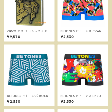
ZIPPO キス クラシックメタル
BETONES ビトーンズ CRANE
BS ブラス ユーズド仕上げ ウ
BLOOM BLUE メンズ フリー
¥9,570
¥2,530
ィンディ ジッポー
サイズ ボクサーパンツ ※ネコ
ポスで送料無料※
BETONES ビトーンズ ROCK
BETONES ビトーンズ ENJOY2
＆POLL２ GREEN メンズ フリ
BLACK メンズ フリーサイズ
¥2,530
¥2,530
ーサイズ ボクサーパンツ ※ネ
ボクサーパンツ ※ネコポスで
コポスで送料無料※
送料無料※