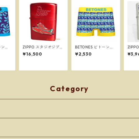
トーンズ
ZIPPO スタジオジブリ
BETONES ビトーンズ
ZIP
E メン
紅の豚 ポルコ 赤 2 サ
SPRAY YELLOW メン
様 ホ
¥16,500
¥2,530
¥3,9
 ボク
ボイア NZ-24 ジッポ
ズ フリーサイズ ボク
柄 ジ
ネコポス
ー オイルライター
サーパンツ ※ネコポス
イタ
で送料無料※
Category