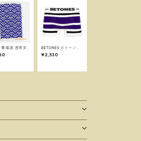
PO 青海波 吉祥文
BETONES ビトーンズ
ワイトマット 和
AKER BLACK/PURPLE
60
¥2,530
ッポー オイルラ
メンズ フリーサイズ
ー
ボクサーパンツ ※ネコ
ポスで送料無料※