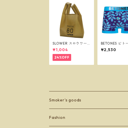
SLOWER スロウワー
BETONES ビ
ショッパーバッグ ビー
DEEP SEA BLU
¥1,004
¥2,530
ニー L サンド SLW256
ズ フリーサイズ
サーパンツ ※
24%OFF
で送料無料※
Smoker's goods
zippo
Fashion