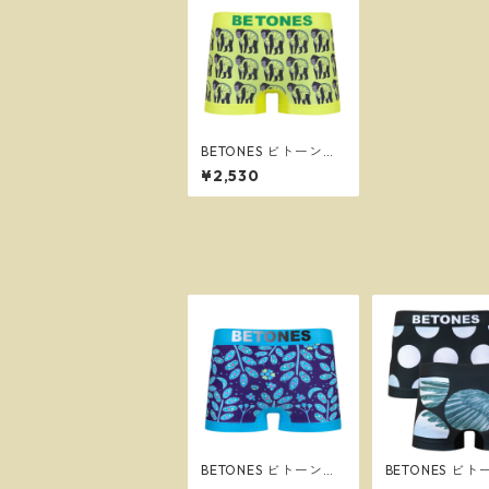
BETONES ビトーンズ
GORILLIM2 YELLOW
¥2,530
メンズ フリーサイズ
ボクサーパンツ ※ネコ
ポスで送料無料※
BETONES ビトーンズ
BETONES ビ
DEEP SEA BLUE メン
5DOTS3 BLUE