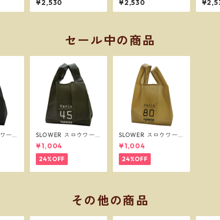
¥2,530
¥2,530
¥2,5
ボクサー
ンズ フリーサイズ ボ
ズ フリーサイズ ボク
フリー
ポスで送
クサーパンツ ※ネコポ
サーパンツ ※ネコポス
パンツ
スで送料無料※
で送料無料※
料無
セール中の商品
ウワー
SLOWER スロウワー
SLOWER スロウワー
グ ビー
ショッパーバッグ ビー
ショッパーバッグ ビー
¥1,004
¥1,004
SLW2
ニー L オリーブ SLW2
ニー L サンド SLW256
57
24%OFF
24%OFF
その他の商品