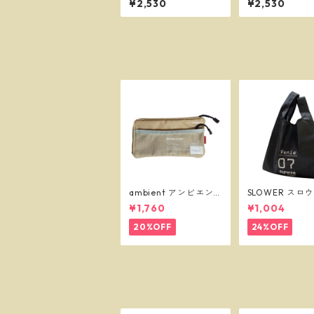
¥2,530
¥2,530
ズ フリーサイズ ボク
フリーサイズ 
サーパンツ ※ネコポス
パンツ ※ネコ
で送料無料※
料無料※
ambient アンビエン
SLOWER スロ
ト マスクケース ベー
ショッパーバッ
¥1,760
¥1,004
ジュ
ニー L ブラック 
55
20%OFF
24%OFF