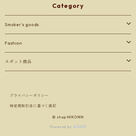
Category
Smoker's goods
zippo
Fashion
lighter
BETONES
スポット商品
Men's
others
Leather goods
ショッパーバッグ＆マスクケース
プライバシーポリシー
Ladey's
Orobianco
特定商取引法に基づく表記
Kid's
アンダーウェア
© shop MIKONIN
Powered by
ソックス