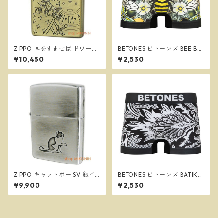
ZIPPO 耳をすませば ドワーフ
BETONES ビトーンズ BEE BE
王とエルフの王女 スタジオジ
E２ BLACK メンズ フリーサイ
¥10,450
¥2,530
ブリ ジッポー オイルライター
ズ ボクサーパンツ ※ネコポス
NZ-30/53
で送料無料※
ZIPPO キャットポー SV 銀イ
BETONES ビトーンズ BATIK2
ブシ 猫 肉球 両面デザイン ジ
BLACK メンズ フリーサイズ
¥9,900
¥2,530
ッポー オイルライター 8004
ボクサーパンツ ※ネコポスで
2
送料無料※