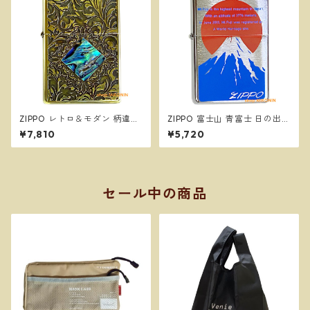
ZIPPO レトロ＆モダン 柄違い
ZIPPO 富士山 青富士 日の出
両面加工 シェル 貝貼り ジッポ
縁起物 和柄 ジッポー オイルラ
¥7,810
¥5,720
ー オイルライター
イター
セール中の商品