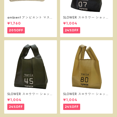
ambient アンビエント マスク
SLOWER スロウワー ショッパ
ケース ベージュ
ーバッグ ビーニー L ブラック
¥1,760
¥1,004
SLW255
20%OFF
24%OFF
SLOWER スロウワー ショッパ
SLOWER スロウワー ショッパ
ーバッグ ビーニー L オリーブ
ーバッグ ビーニー L サンド SL
¥1,004
¥1,004
SLW257
W256
24%OFF
24%OFF