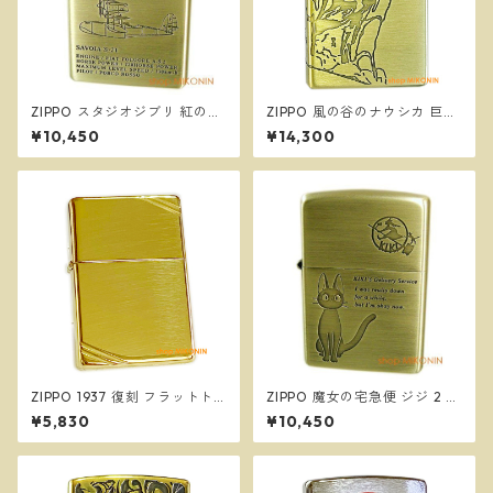
ZIPPO スタジオジブリ 紅の豚
ZIPPO 風の谷のナウシカ 巨神
サボイア SAVOIA S-21 2 ジッ
兵 NZ-33 スタジオジブリ ジ
¥10,450
¥14,300
ポー オイルライター NZ-50
ッポー オイルライター
ZIPPO 1937 復刻 フラットト
ZIPPO 魔女の宅急便 ジジ 2 ス
ップ ハイポリッシュブラス 27
タジオジブリ ジッポー オイル
¥5,830
¥10,450
0 真鍮 ダイアゴナルライン 定
ライター NZ-48
番 ジッポー オイルライター