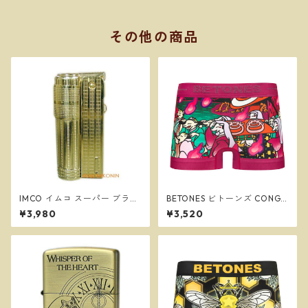
その他の商品
IMCO イムコ スーパー ブラス
BETONES ビトーンズ CONGR
フリント式 オイルライター 復
ATULATIONS PURPLE メンズ
¥3,980
¥3,520
刻版 ＃61388
フリーサイズ ボクサーパンツ
※ネコポスで送料無料※