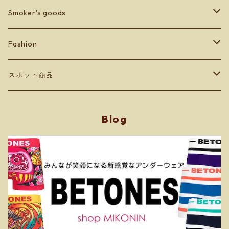
Smoker's goods
zippo
Fashion
lighter
BETONES
スポット商品
Men's
others
Leather goods
ショッパーバッグ＆マスクケース
Blog
Ladey's
Orobianco
Kid's
アンダーウェア
ソックス