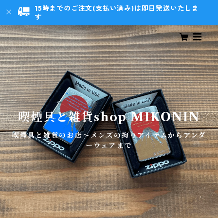
15時までのご注文(支払い済み)は即日発送いたしま
す
喫煙具と雑貨shop MIKONIN
喫煙具と雑貨のお店～メンズの拘りアイテムからアンダ
ーウェアまで