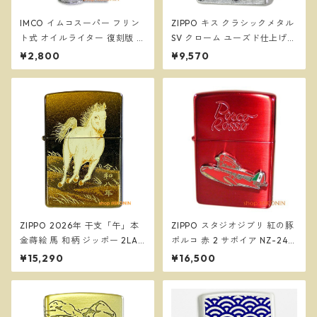
IMCO イムコスーパー フリン
ZIPPO キス クラシックメタル
ト式 オイルライター 復刻版 ＃
SV クローム ユーズド仕上げ
61390
ウィンディ ジッポー
¥2,800
¥9,570
ZIPPO 2026年 干支「午」本
ZIPPO スタジオジブリ 紅の豚
金蒔絵 馬 和柄 ジッポー 2LAC
ポルコ 赤 2 サボイア NZ-24
-HORSE
ジッポー オイルライター
¥15,290
¥16,500