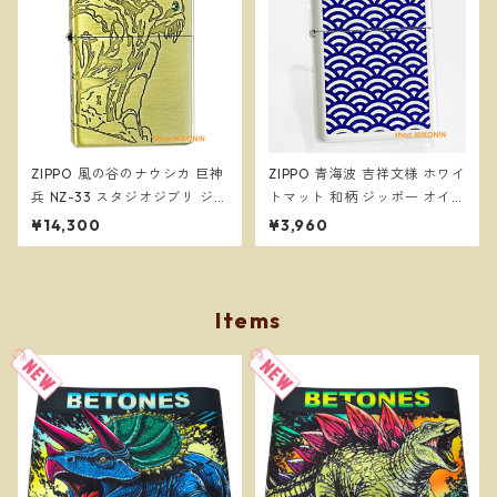
ZIPPO 風の谷のナウシカ 巨神
ZIPPO 青海波 吉祥文様 ホワイ
兵 NZ-33 スタジオジブリ ジ
トマット 和柄 ジッポー オイル
ッポー オイルライター
ライター
¥14,300
¥3,960
Items