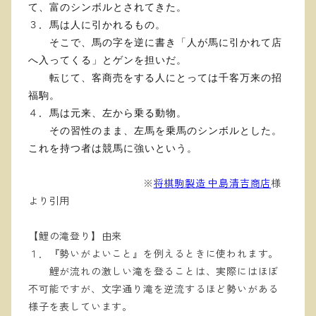
て、富のシンボルとされてきた。
３．
馬は人に引かれるもの。
そこで、馬の字を逆に書き「人が馬に引かれて店
へ入ってくる」とゲンを担いだ。
転じて、客商売をする人にとっては千客万来の招
福駒。
４．
馬は元来、左から乗る動物。
その習性のまま、左馬を乗馬のシンボルとした。
これを持つ者は競馬に強いという。
※
将棋駒製造 中島清吉商店
様
より引用
【鯉の滝登り】由来
１．『勢いがよいこと』を例えるときに使われます。
鯉が流れの激しい滝を登ることは、実際にはほぼ
不可能ですが、文字通り滝を逆流するほど勢いがある
様子を表しています。