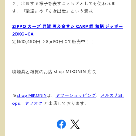
２．出世する様子を表すことわざとしても使われま
す。『栄達』や『立身出世』という意味
ZIPPO カープ 昇鯉 黒＆金サシ CARP 鯉 和柄 ジッポー
2BKG-CA
定価10,450円⇒ 8,690円にて販売中！！
喫煙具と雑貨のお店 shop MIKONIN 店長
※
shop MIKONIN
は、
ヤフーショッピング
、
メルカリSh
ops
、
ヤフオク
と出店しております
。