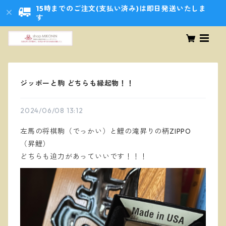
15時までのご注文(支払い済み)は即日発送いたしま
す
ジッポーと駒 どちらも縁起物！！
2024/06/08 13:12
左馬の将棋駒（でっかい）と鯉の滝昇りの柄ZIPPO
（昇鯉）
どちらも迫力があっていいです！！！