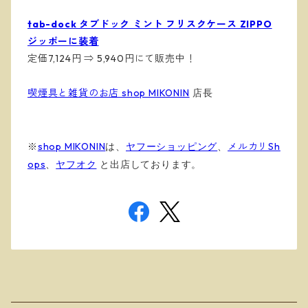
tab-dock タブドック ミント フリスクケース ZIPPO
ジッポーに装着
定価7,124円 ⇒ 5,940円にて販売中！
喫煙具と雑貨のお店 shop MIKONIN
店長
※
shop MIKONIN
は、
ヤフーショッピング
、
メルカリSh
ops
、
ヤフオク
と出店しております
。