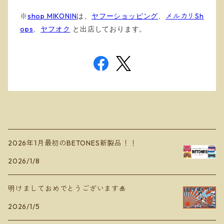
※
shop MIKONIN
は、
ヤフーショッピング
、
メルカリSh
ops
、
ヤフオク
と出店しております
。
2026年1月最初のBETONES新製品！！
2026/1/8
明けましておめでとうございます🎍
2026/1/5