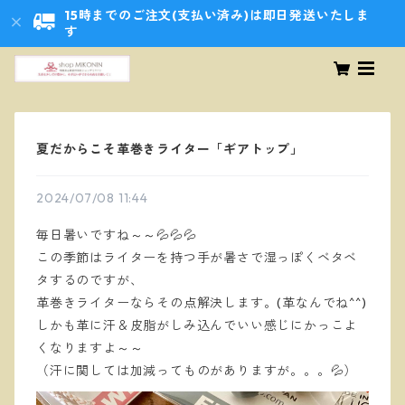
15時までのご注文(支払い済み)は即日発送いたしま
す
夏だからこそ革巻きライター「ギアトップ」
2024/07/08 11:44
毎日暑いですね～～💦💦💦
この季節はライターを持つ手が暑さで湿っぽくベタベ
タするのですが、
革巻きライターならその点解決します。(革なんでね^^)
しかも革に汗＆皮脂がしみ込んでいい感じにかっこよ
くなりますよ～～
（汗に関しては加減ってものがありますが。。。💦）