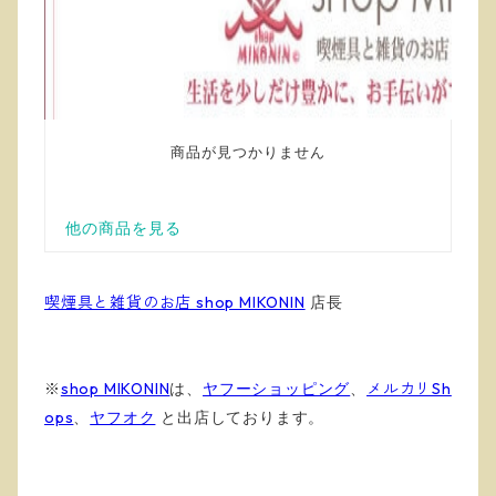
喫煙具と雑貨のお店 shop MIKONIN
店長
※
shop MIKONIN
は、
ヤフーショッピング
、
メルカリSh
ops
、
ヤフオク
と出店しております
。